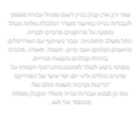
שמי ירון אדן קבלן בניין רשום ומנהל עבודה מוסמך
לעבודות בנייה באישור משרד הכלכלה.מלווה מנהל
ומפקח על פרויקטים פרטיים לבנייה.
החל משלב התוכניות. עובד בשיתוף עם האדריכלים
והיועצים הנלווים.יועצי מיים, חשמל, תאורה, מהנדס
.בחירת קבלנים,והוצאת מכרזים,
מפרטי ביצוע לשלד,לאיטום,טיח,ריצוף הקפדה על
פרטים נוהלים וליווי יום יומי אישי של הפרוייקט
"הריצות וקרבות השטח כולם שלי.
כמו כן מבצע עבודות בנייה משלד וכקבלן מפתח
מהמסד ועד הגג .