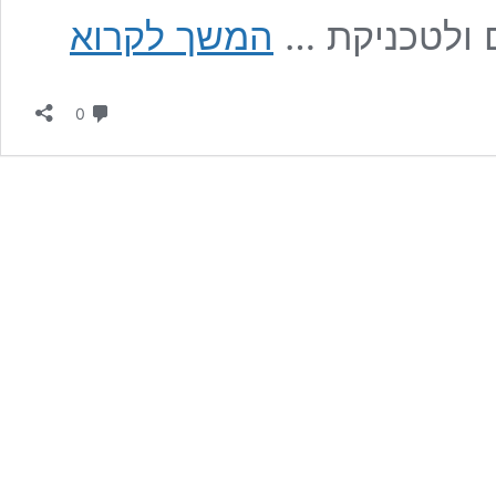
בניית
 ולטכניקת …
המשך לקרוא
שלד
לבית
פרטי
תגובות
:
0
השוואת
עלויות,
טכניקות
ויתרונות