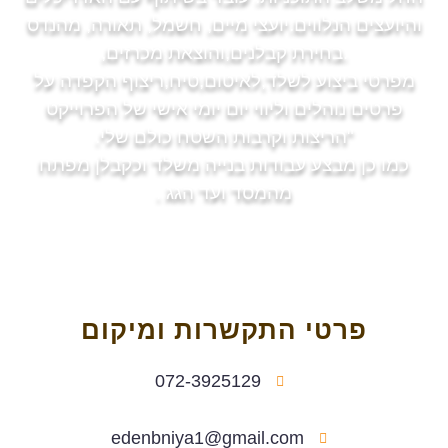
והיועצים הנלווים.יועצי מיים, חשמל, תאורה, מהנדס
.בחירת קבלנים,והוצאת מכרזים,
מפרטי ביצוע לשלד,לאיטום,טיח,ריצוף הקפדה על
פרטים נוהלים וליווי יום יומי אישי של הפרוייקט
"הריצות וקרבות השטח כולם שלי.
כמו כן מבצע עבודות בנייה משלד וכקבלן מפתח
מהמסד ועד הגג .
פרטי התקשרות ומיקום
072-3925129
edenbniya1@gmail.com