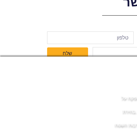
ר
שלח
מפקח על
.בחירת
קרבות השטח