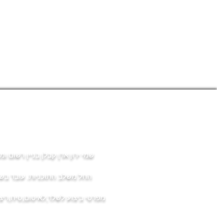
שמי ירון אדן קבלן בניין רשום
החל משלב התוכניות. עובד בשית
מפרטי ביצוע לשלד,לאיטום,טיח,ריצו