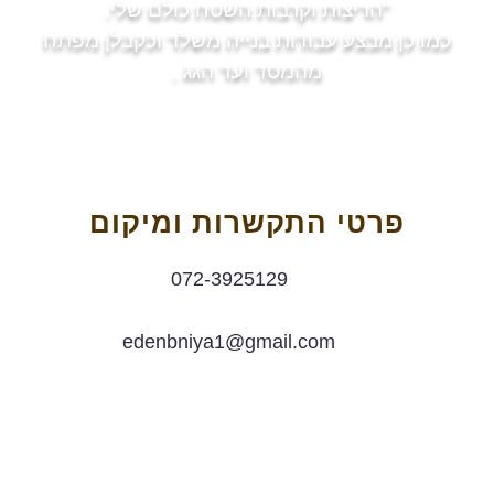
"הריצות וקרבות השטח כולם שלי.
כמו כן מבצע עבודות בנייה משלד וכקבלן מפתח
מהמסד ועד הגג .
פרטי התקשרות ומיקום
072-3925129
edenbniya1@gmail.com