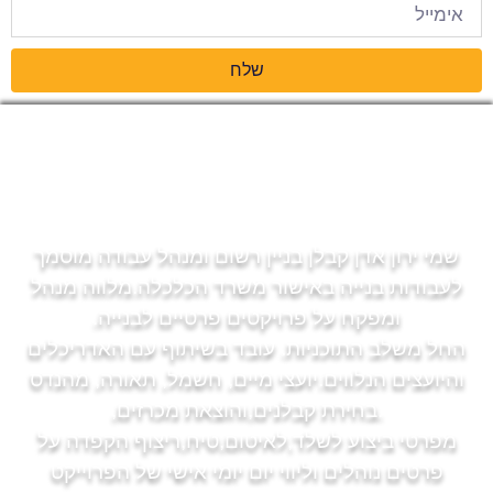
שלח
שמי ירון אדן קבלן בניין רשום ומנהל עבודה מוסמך
לעבודות בנייה באישור משרד הכלכלה.מלווה מנהל
ומפקח על פרויקטים פרטיים לבנייה.
החל משלב התוכניות. עובד בשיתוף עם האדריכלים
והיועצים הנלווים.יועצי מיים, חשמל, תאורה, מהנדס
.בחירת קבלנים,והוצאת מכרזים,
מפרטי ביצוע לשלד,לאיטום,טיח,ריצוף הקפדה על
פרטים נוהלים וליווי יום יומי אישי של הפרוייקט